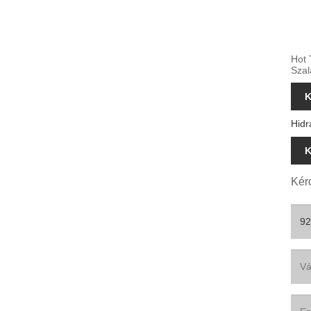
Hot 
Szal
K
Hidr
K
Kérd