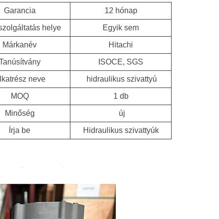
Garancia
12 hónap
szolgáltatás helye
Egyik sem
Márkanév
Hitachi
Tanúsítvány
ISOCE, SGS
lkatrész neve
hidraulikus szivattyú
MOQ
1 db
Minőség
új
Írja be
Hidraulikus szivattyúk