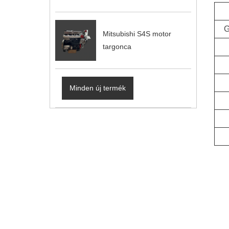
G
Mitsubishi S4S motor
targonca
Minden új termék