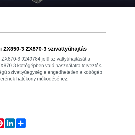
i ZX850-3 ZX870-3 szivattyúhajtás
 ZX870-3 9249784 jelű szivattyúhajtását a
X870-3 kotrógépben való használatra tervezték.
égű szivattyúegység elengedhetetlen a kotrógép
szerének hatékony működéséhez.
atsApp
Pinterest
LinkedIn
Share