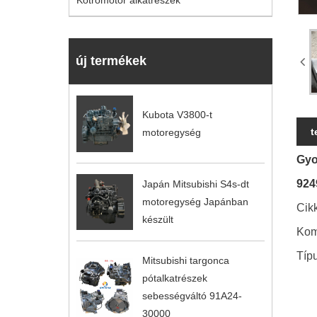
Kotrómotor alkatrészek
új termékek
Kubota V3800-t
t
motoregység
Gyo
924
Japán Mitsubishi S4s-dt
motoregység Japánban
Cik
készült
Kom
Típu
Mitsubishi targonca
pótalkatrészek
sebességváltó 91A24-
30000