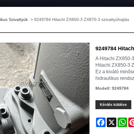
ikus Szivattyúk
> 9249784 Hitachi ZX850-3 ZX870-3 szivattyúhajtás
9249784 Hitach
A Hitachi ZX850-3
Hitachi ZX850-3 Z
Ez a kiváló minős
hidraulikus rend
Modell: 9249784
Kérdés küldése
Facebook
X
Wh