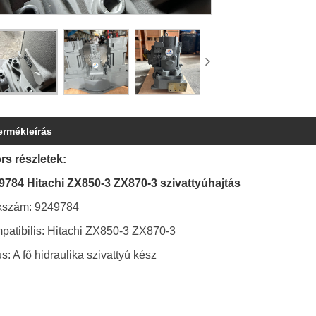
ermékleírás
rs részletek:
9784 Hitachi ZX850-3 ZX870-3 szivattyúhajtás
kszám: 9249784
patibilis: Hitachi ZX850-3 ZX870-3
s: A fő hidraulika szivattyú kész