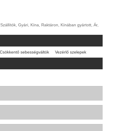
állítók, Gyári, Kína, Raktáron, Kínában gyártott, Ár,
Csökkentő sebességváltók
Vezérlő szelepek