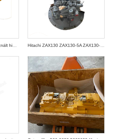
Komatsu PC200-5 japán használt hidraulikus szivattyú 20Y-60-X1261
Hitachi ZAX130 ZAX130-5A ZAX130-5B hidraulika szivattyú HPK060 YB60000770