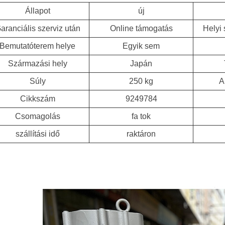
Állapot
új
aranciális szerviz után
Online támogatás
Helyi 
Bemutatóterem helye
Egyik sem
Származási hely
Japán
Súly
250 kg
A
Cikkszám
9249784
Csomagolás
fa tok
szállítási idő
raktáron