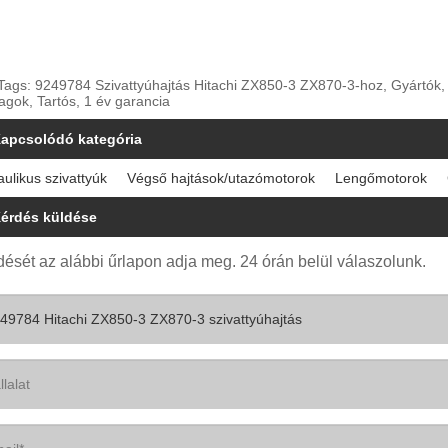
Tags: 9249784 Szivattyúhajtás Hitachi ZX850-3 ZX870-3-hoz, Gyártók, Sz
agok, Tartós, 1 év garancia
apcsolódó kategória
aulikus szivattyúk
Végső hajtások/utazómotorok
Lengőmotorok
érdés küldése
ését az alábbi űrlapon adja meg. 24 órán belül válaszolunk.