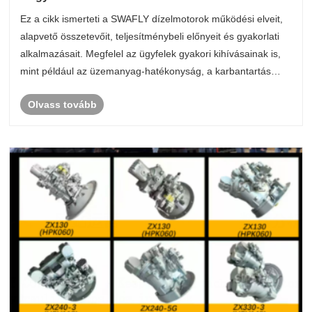
Ez a cikk ismerteti a SWAFLY dízelmotorok működési elveit,
alapvető összetevőit, teljesítménybeli előnyeit és gyakorlati
alkalmazásait. Megfelel az ügyfelek gyakori kihívásainak is,
mint például az üzemanyag-hatékonyság, a karbantartás
összetettsége és a működési megbízhatóság igényes
Olvass tovább
környezetben. ......