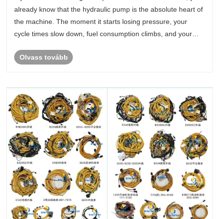
Fleet
already know that the hydraulic pump is the absolute heart of
the machine. The moment it starts losing pressure, your
cycle times slow down, fuel consumption climbs, and your
operator has to fight the controls just to get a smooth
Olvass tovább
bucket......