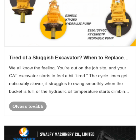
Tired of a Sluggish Excavator? When to Replace
Your CAT Main Hydraulic Pump
We all know the feeling. You’re out on the job site, and your
CAT excavator starts to feel a bit "tired." The cycle times get
noticeably slower, it struggles to swing smoothly when the
bucket is full, or the hydraulic oil temperature starts climbing
way too fast. Your operator is fighting the contro......
Olvass tovább