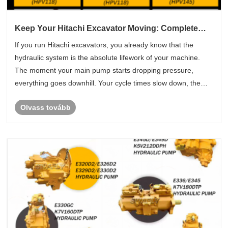
Keep Your Hitachi Excavator Moving: Complete
Main Hydraulic Pumps Now in Stock
If you run Hitachi excavators, you already know that the
hydraulic system is the absolute lifework of your machine.
The moment your main pump starts dropping pressure,
everything goes downhill. Your cycle times slow down, the
joysticks feel heavy or unresponsive, and your machine loses
Olvass tovább
that crisp, p......