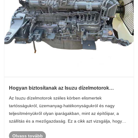
Hogyan biztosítanak az Isuzu dízelmotorok
megbízható teljesítményt és hatékonyságot?
Az Isuzu dízelmotorok széles körben elismertek
tartósságukról, üzemanyag-hatékonyságukról és nagy
teljesítményükről olyan iparágakban, mint az építőipar, a
szállítás és a mezőgazdaság. Ez a cikk azt vizsgálja, hogy
ezek a motorok hogyan érik el állandó megbízhatóságát, mi
Olvass tovább
teszi őket kiemelkedővé a p......