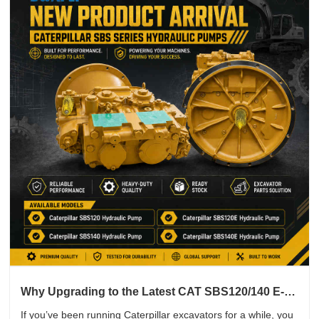
Why Upgrading to the Latest CAT SBS120/140 E-
Series Hydraulic Pumps Makes Sense for Your
If you’ve been running Caterpillar excavators for a while, you