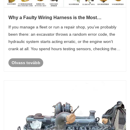
Why a Faulty Wiring Harness is the Most
Frustrating Way to Stop a Caterpillar Excavator
If you manage a fleet or run a repair shop, you’ve probably
been there: an excavator throws a random error code, the
hydraulic system starts acting erratic, or the engine won't
crank at all. You spend hours testing sensors, checking the
fuel system, and tracking down mechanical issues, only to
Olvass tovább
find ......