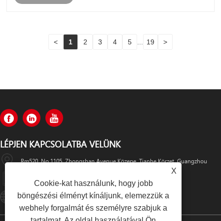
<
1
2
3
4
5
...
19
>
LÉPJEN KAPCSOLATBA VELÜNK
Rm520, No.1105, Zhongshan Avenue Közepe, Tianhe Körzet, Guangzhou
X
+86-13501533176
Cookie-kat használunk, hogy jobb
böngészési élményt kínáljunk, elemezzük a
Sales01@swaflyexcavator.cn
webhely forgalmát és személyre szabjuk a
tartalmat. Az oldal használatával Ön