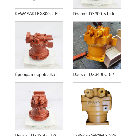
KAWASAKI EX300-2 EX300-3 lengőmotoros egység 4294479 M2X210CAB-10A-56/270
Doosan DX300-5 hidraulikus lengőmotor 170303-00064
Építőipari gépek alkatrészei Kotrógép Motoralkatrészek DX255LC-5 Lengőmotor 170303-00072
Doosan DX340LC-5 / DX350LC-5 lengőmotor 170303-00065
Doosan DX225LC DX180LC lengőmotor K1000697A
1799775 SWAFLY 325 lengőmotor