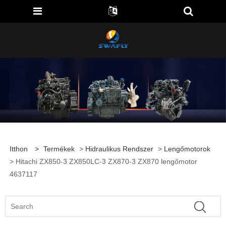
Itthon
>
Termékek
>
Hidraulikus Rendszer
>
Lengőmotorok
> Hitachi ZX850-3 ZX850LC-3 ZX870-3 ZX870 lengőmotor
4637117