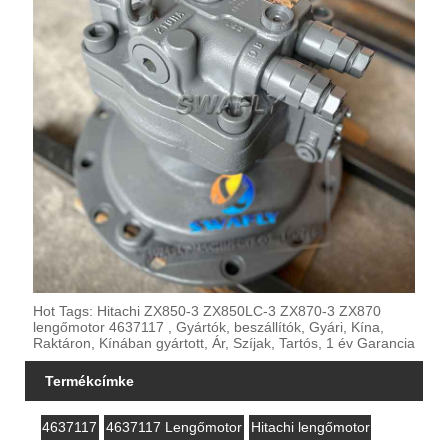
Hot Tags: Hitachi ZX850-3 ZX850LC-3 ZX870-3 ZX870
lengőmotor 4637117 , Gyártók, beszállítók, Gyári, Kína,
Raktáron, Kínában gyártott, Ár, Szíjak, Tartós, 1 év Garancia
Termékcímke
4637117
4637117 Lengőmotor
Hitachi lengőmotor