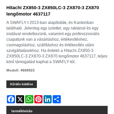
Hitachi ZX850-3 ZX850LC-3 ZX870-3 ZX870
lengőmotor 4637117
A SWAFLY-t 2013-ban alapították, és Kantonban
található. Jelenleg egy üzlettel, egy raktárral és egy
irodával rendelkezünk, valamint egy professzionális
csapatunk van a vásárláshoz, értékesítéshez,
csomagoláshoz, szállításhoz és értékesítés utáni
szolgáltatásokhoz. Ha érdekli a Hitachi ZX850-3
ZX850LC-3 ZX870-3 ZX870 lengőmotor 4637117, teljes
körű támogatást kaphat a SWAFLY-tól.
Modell: 4668923
Kérdés küldése
Facebook
X
WhatsApp
Pinterest
LinkedIn
Share
termékleírás