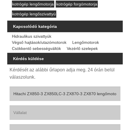
kotrógép lengőmotorja
kotrógép forgómotorja
kotrógép lengőszivattyú
Kapcsolódó kategória
Hidraulikus szivattyúk
Végső hajtások/utazómotorok
Lengőmotorok
Csökkentő sebességváltók
Vezérlő szelepek
Kérdés küldése
Kérdését az alábbi űrlapon adja meg. 24 órán belül
válaszolunk.