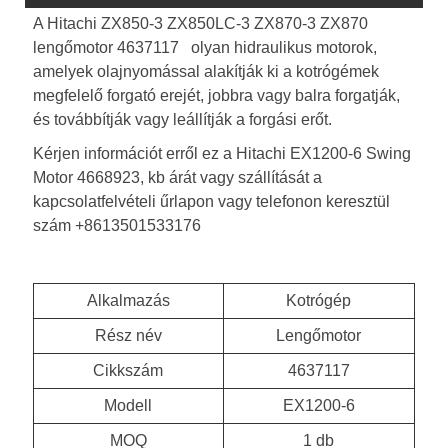
A Hitachi ZX850-3 ZX850LC-3 ZX870-3 ZX870
lengőmotor 4637117 olyan hidraulikus motorok,
amelyek olajnyomással alakítják ki a kotrógémek
megfelelő forgató erejét, jobbra vagy balra forgatják,
és továbbítják vagy leállítják a forgási erőt.
Kérjen információt erről ez a Hitachi EX1200-6 Swing
Motor 4668923, kb árát vagy szállítását a
kapcsolatfelvételi űrlapon vagy telefonon keresztül
szám +8613501533176
Alkalmazás
Kotrógép
Rész név
Lengőmotor
Cikkszám
4637117
Modell
EX1200-6
MOQ
1 db