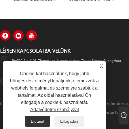
LÉPJEN KAPCSOLATBA VELÜNK
Rm520, No.1105, Zhongshan Avenue Közepe, Tianhe Körzet, Guangzhou
X
+86-13501533176
Cookie-kat használunk, hogy jobb
böngészési élményt kínáljunk, elemezzük a
Sales01@swaflyexcavator.cn
webhely forgalmát és személyre szabjuk a
tartalmat. Az oldal használatával Ön
elfogadja a cookie-k használatát.
Copyright © 2022 Swafly Machinery Co., Korlátozott Dízelmotorok,
Adatvédelmi szabályzat
Kotrófülke, Kotrómotor-Alkatrészek Minden Jog Fenntartva.
Elutasít
Elfogadás
Links
Sitemap
RSS
XML
Adatvédelmi Szabályzat