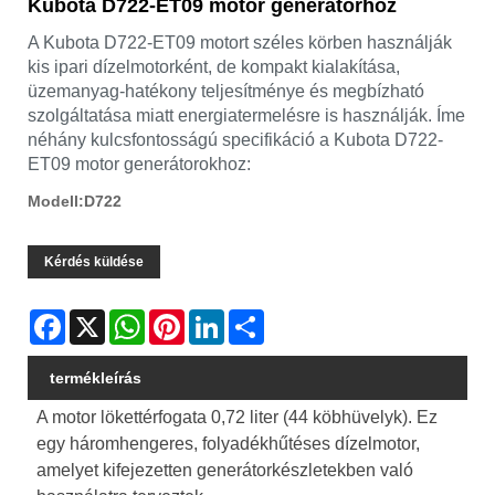
Kubota D722-ET09 motor generátorhoz
A Kubota D722-ET09 motort széles körben használják
kis ipari dízelmotorként, de kompakt kialakítása,
üzemanyag-hatékony teljesítménye és megbízható
szolgáltatása miatt energiatermelésre is használják. Íme
néhány kulcsfontosságú specifikáció a Kubota D722-
ET09 motor generátorokhoz:
Modell:D722
Kérdés küldése
Facebook
X
WhatsApp
Pinterest
LinkedIn
Share
termékleírás
A motor lökettérfogata 0,72 liter (44 köbhüvelyk). Ez
egy háromhengeres, folyadékhűtéses dízelmotor,
amelyet kifejezetten generátorkészletekben való