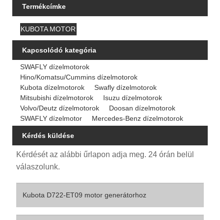
Termékcímke
KUBOTA MOTOR
Kapcsolódó kategória
SWAFLY dízelmotorok
Hino/Komatsu/Cummins dízelmotorok
Kubota dízelmotorok
Swafly dízelmotorok
Mitsubishi dízelmotorok
Isuzu dízelmotorok
Volvo/Deutz dízelmotorok
Doosan dízelmotorok
SWAFLY dízelmotor
Mercedes-Benz dízelmotorok
Kérdés küldése
Kérdését az alábbi űrlapon adja meg. 24 órán belül
válaszolunk.