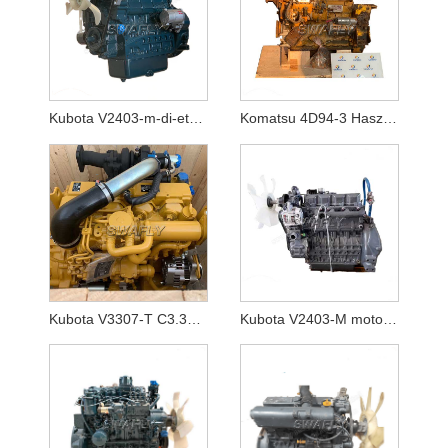
Kubota V2403-m-di-et04 motor, nem turbó
Komatsu 4D94-3 Használt, jó állapotú motor
Kubota V3307-T C3.3B DIT motor ASSY
Kubota V2403-M motor, nem turbó