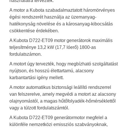
használatra terveztek.
A motor a Kubota szabadalmaztatott háromörvényes
égési rendszerét használja az üzemanyag-
hatékonyság növelése és a károsanyag-kibocsátás
csökkentése érdekében.
A Kubota D722-ET09 motor generátorok maximális
teljesítménye 13,2 kW (17,7 lóerő) 1800-as
fordulatszámon.
A motort úgy tervezték, hogy megbízható szolgáltatást
nyújtson, és hosszú élettartamú, alacsony
karbantartási igény mellett.
A motor automatikus biztonsági leállító rendszerrel
van felszerelve, amely megvédi a motort az alacsony
olajnyomástól, a magas hűtőfolyadék-hőmérséklettől
vagy a túlzott fordulatszámtól.
A Kubota D722-ET09 generátormotor megfelel a
különféle nemzetközi emissziós szabványoknak,