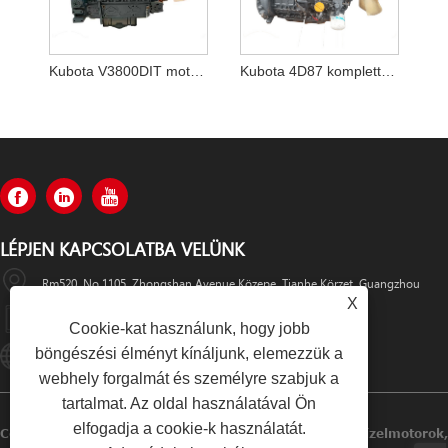
Kubota V3800DIT motor a Bobcat T770-hez
Kubota 4D87 komplett motoregység
LÉPJEN KAPCSOLATBA VELÜNK
Rm520, No.1105, Zhongshan Avenue Közepe, Tianhe Körzet, Guangzhou
X
+86-13501533176
Cookie-kat használunk, hogy jobb
böngészési élményt kínáljunk, elemezzük a
Sales01@swaflyexcavator.cn
webhely forgalmát és személyre szabjuk a
tartalmat. Az oldal használatával Ön
elfogadja a cookie-k használatát.
Copyright © 2022 Swafly Machinery Co., Korlátozott Dízelmotorok,