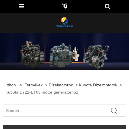
Itthon
>
Termékek
>
Dízelmotorok
>
Kubota Dízelmotorok
>
Kubota D722-ET09 motor generátorhoz