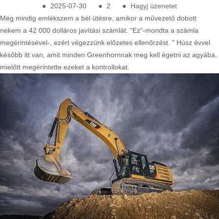
●
2025-07-30
●
2
●
Hagyj üzenetet
Még mindig emlékszem a bél ütésre, amikor a művezető dobott
nekem a 42 000 dolláros javítási számlát. "Ez"-mondta a számla
megérintésével-, ezért végezzünk előzetes ellenőrzést. " Húsz évvel
később itt van, amit minden Greenhornnak meg kell égetni az agyába,
mielőtt megérintette ezeket a kontrollokat.