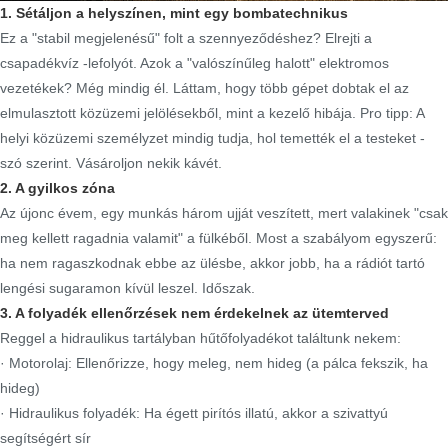
1. Sétáljon a helyszínen, mint egy bombatechnikus
Ez a "stabil megjelenésű" folt a szennyeződéshez? Elrejti a
csapadékvíz -lefolyót. Azok a "valószínűleg halott" elektromos
vezetékek? Még mindig él. Láttam, hogy több gépet dobtak el az
elmulasztott közüzemi jelölésekből, mint a kezelő hibája. Pro tipp: A
helyi közüzemi személyzet mindig tudja, hol temették el a testeket -
szó szerint. Vásároljon nekik kávét.
2. A gyilkos zóna
Az újonc évem, egy munkás három ujját veszített, mert valakinek "csak
meg kellett ragadnia valamit" a fülkéből. Most a szabályom egyszerű:
ha nem ragaszkodnak ebbe az ülésbe, akkor jobb, ha a rádiót tartó
lengési sugaramon kívül leszel. Időszak.
3. A folyadék ellenőrzések nem érdekelnek az ütemterved
Reggel a hidraulikus tartályban hűtőfolyadékot találtunk nekem:
· Motorolaj: Ellenőrizze, hogy meleg, nem hideg (a pálca fekszik, ha
hideg)
· Hidraulikus folyadék: Ha égett pirítós illatú, akkor a szivattyú
segítségért sír