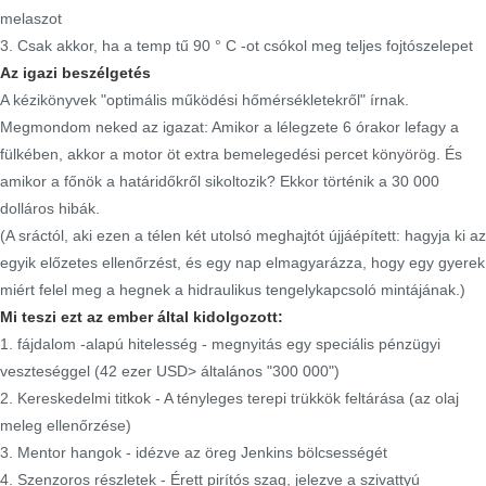
melaszot
3. Csak akkor, ha a temp tű 90 ° C -ot csókol meg teljes fojtószelepet
Az igazi beszélgetés
A kézikönyvek "optimális működési hőmérsékletekről" írnak.
Megmondom neked az igazat: Amikor a lélegzete 6 órakor lefagy a
fülkében, akkor a motor öt extra bemelegedési percet könyörög. És
amikor a főnök a határidőkről sikoltozik? Ekkor történik a 30 000
dolláros hibák.
(A sráctól, aki ezen a télen két utolsó meghajtót újjáépített: hagyja ki az
egyik előzetes ellenőrzést, és egy nap elmagyarázza, hogy egy gyerek
miért felel meg a hegnek a hidraulikus tengelykapcsoló mintájának.)
Mi teszi ezt az ember által kidolgozott:
1. fájdalom -alapú hitelesség - megnyitás egy speciális pénzügyi
veszteséggel (42 ezer USD> általános "300 000")
2. Kereskedelmi titkok - A tényleges terepi trükkök feltárása (az olaj
meleg ellenőrzése)
3. Mentor hangok - idézve az öreg Jenkins bölcsességét
4. Szenzoros részletek - Érett pirítós szag, jelezve a szivattyú