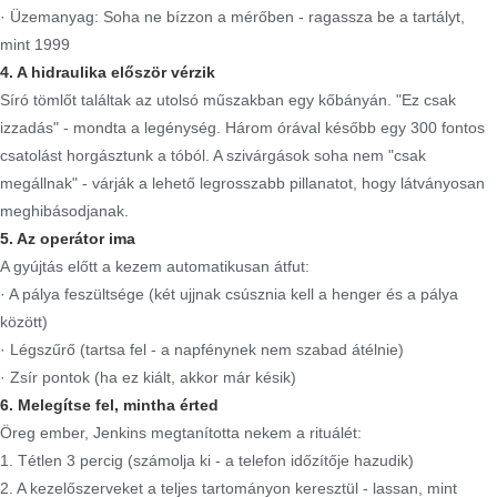
· Üzemanyag: Soha ne bízzon a mérőben - ragassza be a tartályt,
mint 1999
4. A hidraulika először vérzik
Síró tömlőt találtak az utolsó műszakban egy kőbányán. "Ez csak
izzadás" - mondta a legénység. Három órával később egy 300 fontos
csatolást horgásztunk a tóból. A szivárgások soha nem "csak
megállnak" - várják a lehető legrosszabb pillanatot, hogy látványosan
meghibásodjanak.
5. Az operátor ima
A gyújtás előtt a kezem automatikusan átfut:
· A pálya feszültsége (két ujjnak csúsznia kell a henger és a pálya
között)
· Légszűrő (tartsa fel - a napfénynek nem szabad átélnie)
· Zsír pontok (ha ez kiált, akkor már késik)
6. Melegítse fel, mintha érted
Öreg ember, Jenkins megtanította nekem a rituálét:
1. Tétlen 3 percig (számolja ki - a telefon időzítője hazudik)
2. A kezelőszerveket a teljes tartományon keresztül - lassan, mint