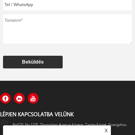
Beküldés
LÉPJEN KAPCSOLATBA VELÜNK
Rm520, No.1105, Zhongshan Avenue Közepe, Tianhe Körzet, Guangzhou
X