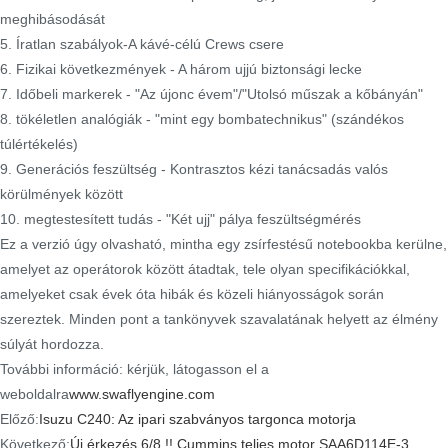
meghibásodását
5. Íratlan szabályok-A kávé-célú Crews csere
6. Fizikai következmények - A három ujjú biztonsági lecke
7. Időbeli markerek - "Az újonc évem"/"Utolsó műszak a kőbányán"
8. tökéletlen analógiák - "mint egy bombatechnikus" (szándékos
túlértékelés)
9. Generációs feszültség - Kontrasztos kézi tanácsadás valós
körülmények között
10. megtestesített tudás - "Két ujj" pálya feszültségmérés
Ez a verzió úgy olvasható, mintha egy zsírfestésű notebookba kerülne,
amelyet az operátorok között átadtak, tele olyan specifikációkkal,
amelyeket csak évek óta hibák és közeli hiányosságok során
szereztek. Minden pont a tankönyvek szavalatának helyett az élmény
súlyát hordozza.
További információ: kérjük, látogasson el a
weboldalra
www.swaflyengine.com
Előző:
Isuzu C240: Az ipari szabványos targonca motorja
Következő:
Új érkezés 6/8 !! Cummins teljes motor SAA6D114E-3